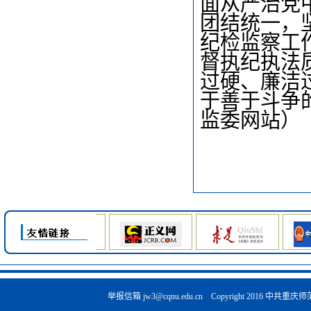
面从严治党
团结统一，
纪检监察工
督执纪执法
过硬、廉洁
于善于斗争
监委网站）
举报信箱
jw3@cqnu.edu.cn
Copyright 2016